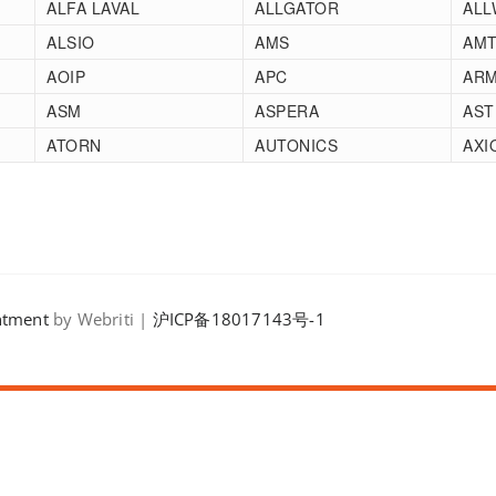
ALFA LAVAL
ALLGATOR
ALL
ALSIO
AMS
AM
AOIP
APC
AR
ASM
ASPERA
AST
ATORN
AUTONICS
AXI
ntment
by Webriti |
沪ICP备18017143号-1