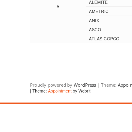
ALEMITE
A
AMETRIC
ANIX
ASCO
ATLAS COPCO
Proudly powered by
WordPress
| Theme:
Appoi
| Theme:
Appointment
by Webriti