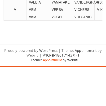
VALBIA
VAMATAKE
VANDERGRAAF
VBO
V
VEM
VERSA
VICKERS
VIKI
VKM
VOGEL
VULCANIC
Proudly powered by
WordPress
| Theme:
Appointment
by
Webriti |
沪ICP备18017143号-1
| Theme:
Appointment
by Webriti