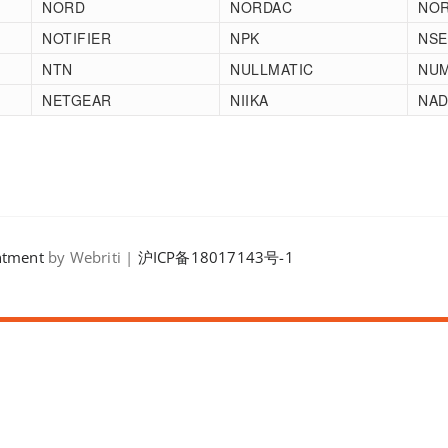
NORD
NORDAC
NO
NOTIFIER
NPK
NSE
NTN
NULLMATIC
NUM
NETGEAR
NIIKA
NA
ntment
by Webriti |
沪ICP备18017143号-1