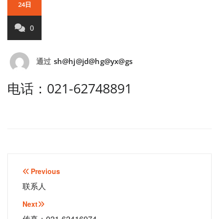
24日
0
通过
sh@hj@jd@hg@yx@gs
电话：021-62748891
文
Previous
章
联系人
导
Next
传真：021-62416974