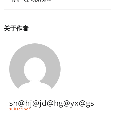
航
关于作者
sh@hj@jd@hg@yx@gs
subscriber